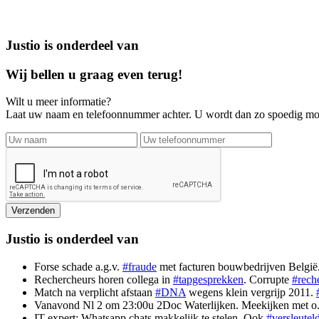
Justio is onderdeel van
Wij bellen u graag even terug!
Wilt u meer informatie?
Laat uw naam en telefoonnummer achter. U wordt dan zo spoedig mog
Justio is onderdeel van
Forse schade a.g.v.
#fraude
met facturen bouwbedrijven België
Rechercheurs horen collega in
#tapgesprekken
. Corrupte
#rech
Match na verplicht afstaan
#DNA
wegens klein vergrijp 2011.
Vanavond Nl 2 om 23:00u 2Doc Waterlijken. Meekijken met o
IT-expert: Whatsapp chats makkelijk te stelen. Ook
#versleutel