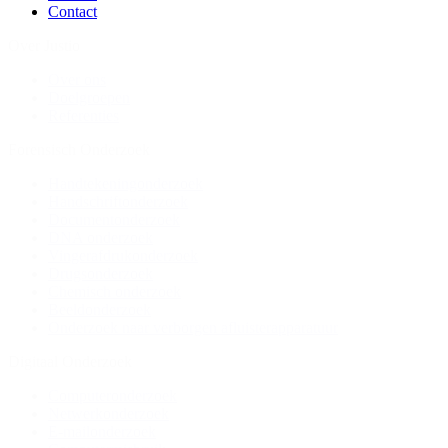
Contact
Over Justio
Over ons
Doelgroepen
Referenties
Forensisch Onderzoek
Handtekeningonderzoek
Handschriftonderzoek
Documentonderzoek
DNA onderzoek
Vingerafdrukonderzoek
Drugsonderzoek
Chemisch onderzoek
Beeldonderzoek
Onderzoek naar verborgen afluisterapparatuur
Digitaal Onderzoek
Computeronderzoek
Netwerkonderzoek
E-mailonderzoek