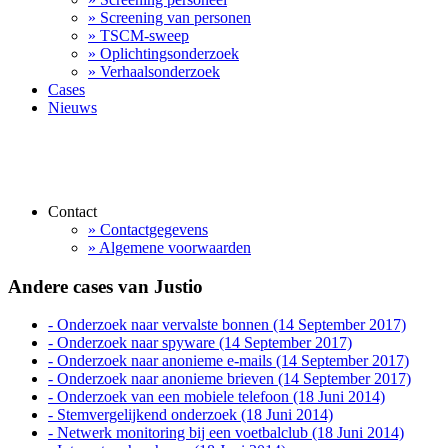
» Screening van personen
» TSCM-sweep
» Oplichtingsonderzoek
» Verhaalsonderzoek
Cases
Nieuws
Contact
» Contactgegevens
» Algemene voorwaarden
Andere cases van Justio
- Onderzoek naar vervalste bonnen
(14 September 2017)
- Onderzoek naar spyware
(14 September 2017)
- Onderzoek naar anonieme e-mails
(14 September 2017)
- Onderzoek naar anonieme brieven
(14 September 2017)
- Onderzoek van een mobiele telefoon
(18 Juni 2014)
- Stemvergelijkend onderzoek
(18 Juni 2014)
- Netwerk monitoring bij een voetbalclub
(18 Juni 2014)