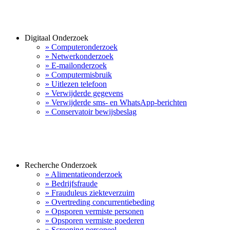
Digitaal Onderzoek
» Computeronderzoek
» Netwerkonderzoek
» E-mailonderzoek
» Computermisbruik
» Uitlezen telefoon
» Verwijderde gegevens
» Verwijderde sms- en WhatsApp-berichten
» Conservatoir bewijsbeslag
Recherche Onderzoek
» Alimentatieonderzoek
» Bedrijfsfraude
» Frauduleus ziekteverzuim
» Overtreding concurrentiebeding
» Opsporen vermiste personen
» Opsporen vermiste goederen
» Screening personeel