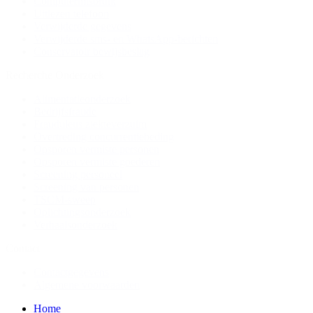
Computermisbruik
Uitlezen telefoon
Verwijderde gegevens
Verwijderde sms- en WhatsApp-berichten
Conservatoir bewijsbeslag
Recherche Onderzoek
Alimentatieonderzoek
Bedrijfsfraude
Frauduleus ziekteverzuim
Overtreding concurrentiebeding
Opsporen vermiste personen
Opsporen vermiste goederen
Screening personeel
Screening van personen
TSCM-sweep
Oplichtingsonderzoek
Verhaalsonderzoek
Contact
Contactgegevens
Algemene voorwaarden
Home