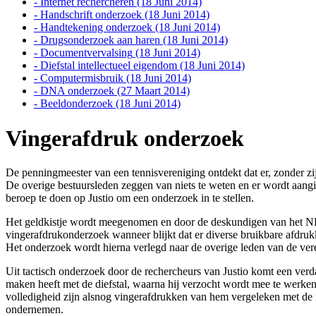
- Internet rechercheren
(18 Juni 2014)
- Handschrift onderzoek
(18 Juni 2014)
- Handtekening onderzoek
(18 Juni 2014)
- Drugsonderzoek aan haren
(18 Juni 2014)
- Documentvervalsing
(18 Juni 2014)
- Diefstal intellectueel eigendom
(18 Juni 2014)
- Computermisbruik
(18 Juni 2014)
- DNA onderzoek
(27 Maart 2014)
- Beeldonderzoek
(18 Juni 2014)
Vingerafdruk onderzoek
De penningmeester van een tennisvereniging ontdekt dat er, zonder zi
De overige bestuursleden zeggen van niets te weten en er wordt aangif
beroep te doen op Justio om een onderzoek in te stellen.
Het geldkistje wordt meegenomen en door de deskundigen van het NFO,
vingerafdrukonderzoek wanneer blijkt dat er diverse bruikbare afdruk
Het onderzoek wordt hierna verlegd naar de overige leden van de ver
Uit tactisch onderzoek door de rechercheurs van Justio komt een verda
maken heeft met de diefstal, waarna hij verzocht wordt mee te werken
volledigheid zijn alsnog vingerafdrukken van hem vergeleken met de i
ondernemen.