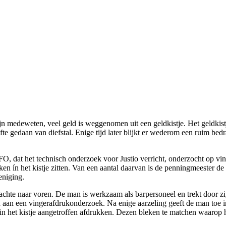
jn medeweten, veel geld is weggenomen uit een geldkistje. Het geldkist
te gedaan van diefstal. Enige tijd later blijkt er wederom een ruim bed
 dat het technisch onderzoek voor Justio verricht, onderzocht op vin
ken ín het kistje zitten. Van een aantal daarvan is de penningmeester 
eniging.
chte naar voren. De man is werkzaam als barpersoneel en trekt door zijn
 aan een vingerafdrukonderzoek. Na enige aarzeling geeft de man toe in
n het kistje aangetroffen afdrukken. Dezen bleken te matchen waarop h