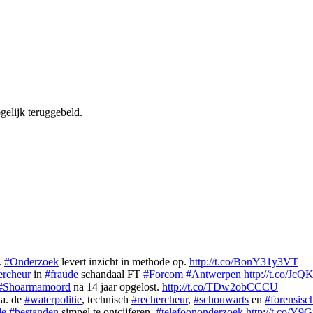
elijk teruggebeld.
.
#Onderzoek
levert inzicht in methode op.
http://t.co/BonY31y3VT
ercheur
in
#fraude
schandaal FT
#Forcom
#Antwerpen
http://t.co/JcQ
#Shoarmamoord
na 14 jaar opgelost.
http://t.co/TDw2obCCCU
.a. de
#waterpolitie
, technisch
#rechercheur
,
#schouwarts
en
#forensisc
de
#bestanden
simpel te ontcijferen.
#telefoononderzoek
http://t.co/Y9